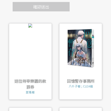
確認送出
送往待宰樂園的赦
回憶暫存事務所
罪券
八千子著 ; CLEA繪
崑崙著