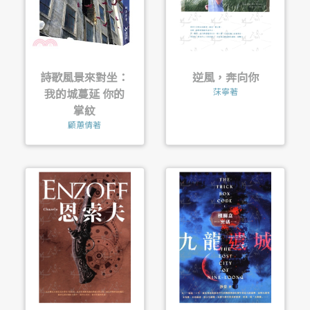
詩歌風景來對坐：
逆風，奔向你
我的城蔓延 你的
莯寧著
掌紋
顧蕙倩著