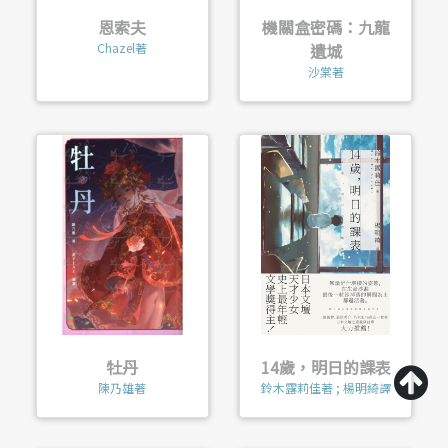
恩索夫
機關盒密碼：九龍
Chazel著
遺城
沙棠著
牡丹
14歲，明日的課表
陳乃雄著
鈴木露莉佳著 ; 楊明綺譯