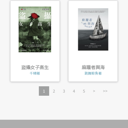
盜攝女子高生
麻躐者與海
千晴著
跳舞鯨魚著
1
2
3
4
5
>
>>