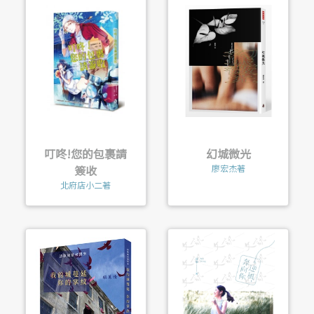
叮咚!您的包裹請
幻城微光
簽收
廖宏杰著
北府店小二著