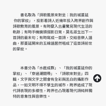
書名取為「詩歌風景來對坐：我的城蔓延
你的掌紋」，投影着詩人近幾年投入跨界創作與
詩歌教育的風景。有時竄入古畫驚見現代生活的
軌跡；有時手機鏡頭掇影日常，莫名滋生出下一
首詩的最末句；有時寫成一首詩，交給音樂人譜
曲，那蔓延開來的五線譜居然唱成了這首詩前世
的掌紋。
本書分為「水鹿成群」、「我的城蔓延你的
掌紋」、「穿過潮間帶」、「詩歌來對坐」四
輯，文字與文字之間會有全彩與黒白的攝影作
品，一如文明不得不孳生的城市，跨界造成了現
代詩表現的多樣性，跨界也凸現着現代詩純粹獨
特的意象性與音樂性。