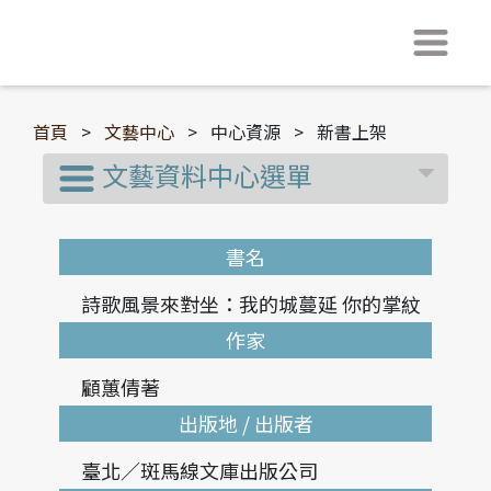
首頁
>
文藝中心
>
中心資源
>
新書上架
文藝資料中心選單
書名
詩歌風景來對坐：我的城蔓延 你的掌紋
作家
顧蕙倩著
出版地 / 出版者
臺北／斑馬線文庫出版公司