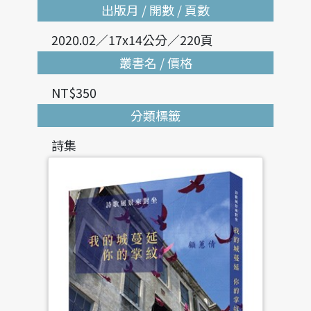
出版月 / 開數 / 頁數
2020.02／17x14公分／220頁
叢書名 / 價格
NT$350
分類標籤
詩集