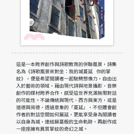
這是一本跨界創作與詩歌教育的併聯風景，詩集
名為《詩歌風景來對坐：我的城蔓延 你的掌
紋》，便是希望閲讀者一起馳騁想像力，自由出
入於藝術的領域，藉由現代詩與地景攝影、音樂
創作的媒材跨界合作，感受這世界充滿無限對話
的可能性。不論傳統與現代、西方與東方，或是
道德與背德，透過意象的「蔓延」，不但體會創
作者的對話空間如何展延，更能享受身為閲讀者
以自身為城，連結藤蔓般的生命軌跡，再創作成
一座座擁有異質掌紋的奇幻之城。