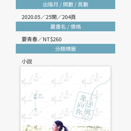
出版月 / 開數 / 頁數
2020.05／25開／204頁
叢書名 / 價格
要青春／NT$260
分類標籤
小說