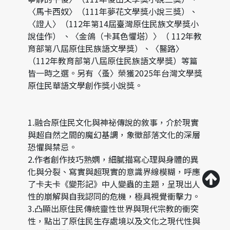
〈馬卡西奴〉（111年夢花文學獎小說三獎）、
〈證人〉（112年第14屆臺灣原住民族文學獎小
說佳作） 、〈金鴿（卡其色懼塔）〉（ 112年教
育部第八屆原住民族語文學獎）、〈醫路〉
（112年教育部第八屆原住民族語文學獎）等篇
皆一時之選。另有〈蚤〉榮獲2025年台灣文學獎
原住民華語文學創作獎小說獎。
1.融合原住民文化與神祕傳說的敘事，介於現實
與超自然之間的魔幻基調，象徵部落文化的深層
恐懼與禁忌。
2.作者創作技巧熟嫻，細膩描寫心理與身體的異
化與分裂、寫實與超現實的意識界線模糊，呼應
了卡夫卡《變形記》中人變蟲的主題，呈現出人
性的崩解與自我認同的危機，極具視覺衝擊力。
3.凸顯出原住民傳統靈性世界與現代宗教的衝突
性，點出了原住民生存處境以及文化之現代性與