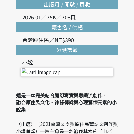
出版月 / 開數 / 頁數
2026.01／25K／208頁
叢書名 / 價格
台灣原住民／NT$390
分類標籤
小說
這是一本完美結合魔幻寫實與意識流創作，
融合原住民文化、神祕傳說與心理驚悚元素的小
說集。
〈山瘟〉（2021臺灣文學獎原住民華語文創作獎
小說首獎）一篇主角是一名盜伐林木的「山老