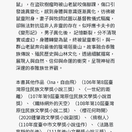
鼠」，在盜砍樹瘤時被山老鼠咬傷腳踝，傷口引
發詭異變化，感到身體與意識逐漸異化，彷彿被
鼠靈附身。妻子與牧師試圖以基督教儀式驅魔，
卻無法對抗這非人非靈的存在。似呼應卡夫卡的
《變形記》，男子異化後， 記憶斷裂，分不清現
實或虛幻，身體轉變為鼠，終被鼠靈牽引，與一
群山老鼠奔向最後的獵場塔曼山。故事融合泰雅
族傳說、殖民歷史與山林文化，透過細膩描寫，
展現人與自然、信仰與命運的衝突，呈現神祕而
深邃的泰雅族世界觀。
本書其他作品〈Ina，自由飛〉（106年第8屆臺
灣原住民族文學獎小說三獎）、〈一世紀的距
離〉（107年第9屆臺灣原住民族文學獎小說首
獎）、〈鐵絲網外的天空〉（108年第10屆臺灣
原住民族文學獎小說二獎）、〈櫻花何時開〉
（2020鍾肇政文學獎小說副獎）、〈揹樹人〉
（110年度臺中市文學獎小說佳作）、〈法路恩
寧靜的午後〉（111年後山文學獎小說三獎）、