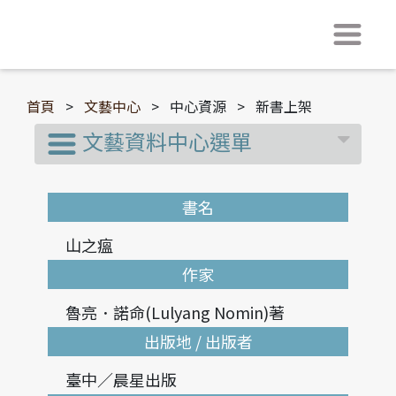
首頁
>
文藝中心
>
中心資源
>
新書上架
文藝資料中心選單
書名
山之瘟
作家
魯亮．諾命(Lulyang Nomin)著
出版地 / 出版者
臺中／晨星出版