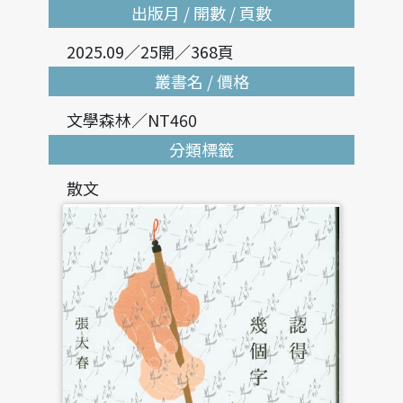
出版月 / 開數 / 頁數
2025.09／25開／368頁
叢書名 / 價格
文學森林／NT460
分類標籤
散文