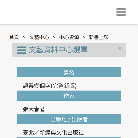
首頁
>
文藝中心
>
中心資源
>
新書上架
文藝資料中心選單
書名
認得幾個字(完整新版)
作家
張大春著
出版地 / 出版者
臺北／新經典文化出版社