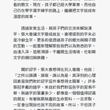
看的散文，現在，孩子都已經大學畢業，而他自
己仍在學字識字練字的路上，繼續把文字說成有
溫度的故事。
透過家常生活、與孩子們的交流來解說漢
字，張大春讓文字變成故友。書裡提到的字未必
是冷僻生字，更多的是透過孩子的眼光與親子間
的互動，一起重新理解那些我們以為熟悉的字。
由淺入深，追根溯源，不離開生活情境，也彰顯
文字的親切與樂趣。
關於認字，張大春想得比別人複雜，他說：
「之所以誤讀、誤寫、誤以為是，其深刻的心理
因素是我們對於認字這件事想得太簡單。」許多
張冠李戴的錯字，來自於我們對這些字的習焉不
察。無論字的筆畫多少，都像是一個個值得認識
的朋友，有著無窮無盡的生命質料，一旦求取，
一定會出現說也說不完的故事。所以，不但孩子