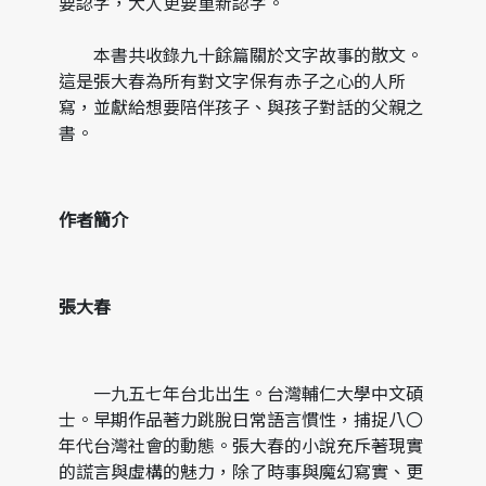
要認字，大人更要重新認字。
本書共收錄九十餘篇關於文字故事的散文。
這是張大春為所有對文字保有赤子之心的人所
寫，並獻給想要陪伴孩子、與孩子對話的父親之
書。
作者簡介
張大春
一九五七年台北出生。台灣輔仁大學中文碩
士。早期作品著力跳脫日常語言慣性，捕捉八〇
年代台灣社會的動態。張大春的小說充斥著現實
的謊言與虛構的魅力，除了時事與魔幻寫實、更