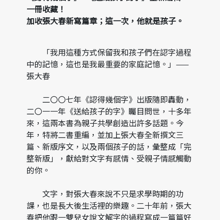
一冊收藏！
加收張大春新寫篇章；這一次，他就是孩子。
「我用這種方式保留我和孩子們在認字過程
中的記憶，這也是我最重要的家庭記憶。」——
張大春
二〇〇七年《認得幾個字》出版隨即轟動，
二〇一一年《送給孩子的字》矚目問世，十多年
來，這兩本書為親子共學創造出許多話題。今
年，特將二書重編，並加上張大春全新撰文三
篇、新版序文，以及兩個孩子的話，彙整成「完
整新版」，獻給對文字有感情、受親子情感觸動
的你。
文字，對張大春來說不只是求學時期的功
課，也是長大後生活裡的樂趣。二十年前，張大
春把他跟一雙兒女說文解字的過程寫成一篇篇好