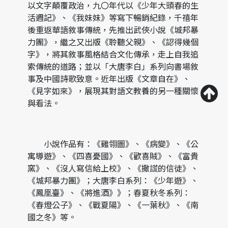
以文字顛覆政治，九〇年代以《少年大頭春的生
活週記》、《我妹妹》等寫下暢銷紀錄，千禧年
後重返華語敘事傳統，先推出武俠小說《城邦暴
力團》，繼之又出版《聆聽父親》、《認得幾個
字》，將其敘事風格結合文化傳承，走上自我追
索傳統的道路；並以「大唐李白」系列向書場敘
事及中國詩歌致意。近年出版《文章自在》、
《見字如來》，展現其對語文教養的另一種關懷
與看法。
小說作品有：《雞翎圖》、《病變》、《公
寓導遊》、《四喜憂國》、《歡喜賊》、《富貴
窯》、《沒人寫信給上校》、《撒謊的信徒》、
《城邦暴力團》；大唐李白系列：《少年遊》、
《鳳凰臺》、《將進酒》》；春夏秋冬系列：
《春燈公子》、《戰夏陽》、《一葉秋》、《南
國之冬》等。