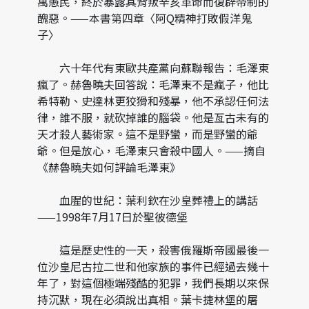
萬愚民，終於暴露其背叛辛亥革命而復辟帝制的
醜惡。——本書第四章〈阿Q精神打敗假洋鬼
子〉
六十年代有東歐共產黨向蘇聯報告：毛澤東
瘋了。赫魯曉夫回答說：毛澤東不是瘋子，他比
希特勒、史達林更狡猾和殘暴，他不承認任何法
律，誰不服，就砍掉誰的腦袋。他是亙古未有的
天才殺人藝術家。這不是野蠻，而是野蠻的爺
爺。但是放心，毛澤東只會殺中國人。——摘自
《赫魯曉夫如何評論毛澤東》
血腥的世紀：葉利欽在沙皇葬禮上的講話
——1998年7月17日於聖彼德堡
這是歷史性的一天，殺害俄羅斯帝國最後一
位沙皇尼古拉二世和他家族的事件已經過去幾十
年了，對這個極端殘酷的犯罪，我們長期以來保
持沉默，現在必須說出真相。葉卡捷林堡的屠