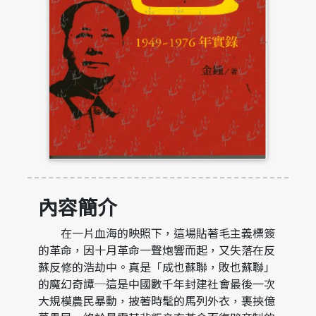
內容簡介
在一片血海的映照下，這場貼著毛主義標簽
的革命，因十月革命一聲炮響而起，又失落在反
蘇反修的浩劫中。真是「成也蘇聯，敗也蘇聯」
的魔幻奇譚─這是中國數千年封建社會最後一次
大規模農民暴動，披著時髦的馬列外衣，裹挾億