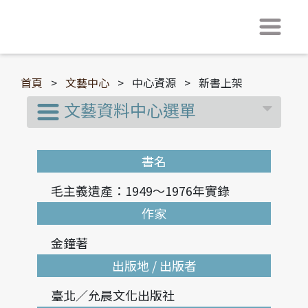
首頁
>
文藝中心
>
中心資源
>
新書上架
文藝資料中心選單
書名
毛主義遺產：1949～1976年實錄
作家
金鐘著
出版地 / 出版者
臺北／允晨文化出版社