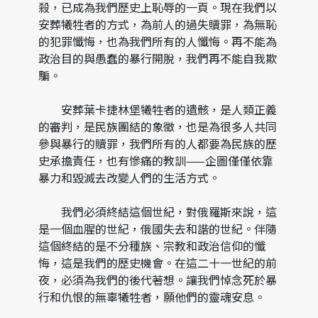
殺，已成為我們歷史上恥辱的一頁。現在我們以
安葬犧牲者的方式，為前人的過失贖罪，為無恥
的犯罪懺悔，也為我們所有的人懺悔。再不能為
政治目的與愚蠢的暴行開脫，我們再不能自我欺
騙。
安葬葉卡捷林堡犧牲者的遺骸，是人類正義
的審判，是民族團結的象徵，也是為很多人共同
參與暴行的贖罪，我們所有的人都要為民族的歷
史承擔責任，也有慘痛的教訓——企圖僅僅依靠
暴力和毀滅去改變人們的生活方式。
我們必須終結這個世紀，對俄羅斯來說，這
是一個血腥的世紀，俄國失去和諧的世紀。伴隨
這個終結的是不分種族、宗教和政治信仰的懺
悔，這是我們的歷史機會。在這二十一世紀的前
夜，必須為我們的後代著想。讓我們悼念死於暴
行和仇恨的無辜犧牲者，願他們的靈魂安息。