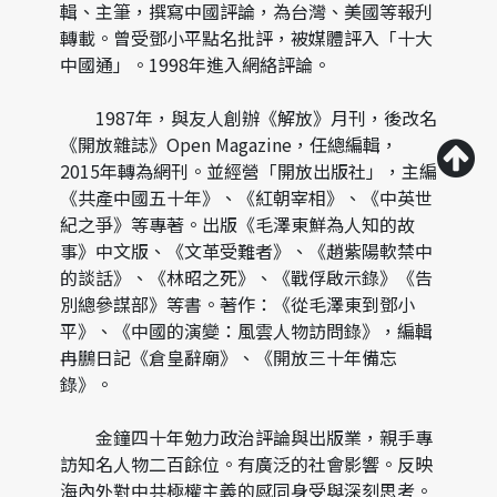
輯、主筆，撰寫中國評論，為台灣、美國等報刋
轉載。曾受鄧小平點名批評，被媒體評入「十大
中國通」。1998年進入網絡評論。
1987年，與友人創辦《解放》月刊，後改名
《開放雜誌》Open Magazine，任總編輯，
2015年轉為網刊。並經營「開放出版社」，主編
《共產中國五十年》、《紅朝宰相》、《中英世
紀之爭》等專著。出版《毛澤東鮮為人知的故
事》中文版、《文革受難者》、《趙紫陽軟禁中
的談話》、《林昭之死》、《戰俘啟示錄》《告
別總參謀部》等書。著作：《從毛澤東到鄧小
平》、《中國的演變：風雲人物訪問錄》，編輯
冉鵬日記《倉皇辭廟》、《開放三十年備忘
錄》。
金鐘四十年勉力政治評論與出版業，親手專
訪知名人物二百餘位。有廣泛的社會影響。反映
海內外對中共極權主義的感同身受與深刻思考。