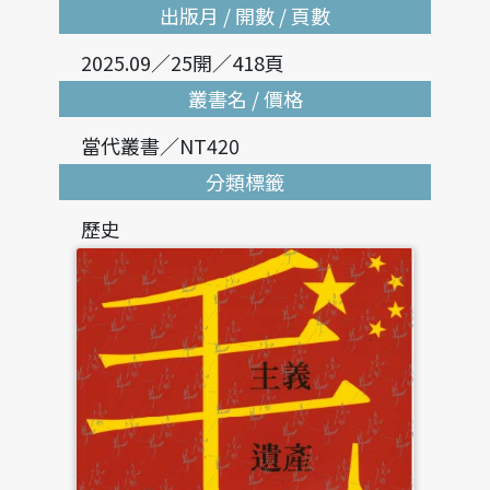
出版月 / 開數 / 頁數
2025.09／25開／418頁
叢書名 / 價格
當代叢書／NT420
分類標籤
歷史