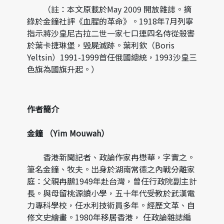
（註：本文原載於May 2009 開放雜誌。摘
錄於金鐘社評《血腥的革命》。1918年7月列寧
指示將沙皇尼古拉二世一家七口連四名侍從殺害
於葉卡捷琳堡，毀屍滅跡。葉利欽（Boris
Yeltsin）1991-1999首任俄國總統，1993沙皇三
色旗為國旗升起。）
作者簡介
金鐘 （Yim Mouwah）
香港新聞記者、政論作家冉懋華，字實之。
筆名金鐘、牧夫。出身於湖南常德之內戰分離家
庭：父親冉鵬1949年赴台灣，曾任行政院副主計
長。與母留桃源讀小學，五十年代受教於武漢電
力專科學校，任水利技術員多年。經歷文革、自
修文史繪畫。1980年移居香港， 任政論雜誌編