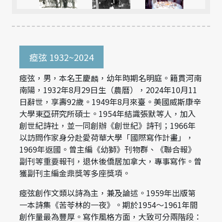
瘂弦 1932~2024
瘂弦，男，本名王慶麟，幼年時期名明庭。籍貫河南
南陽，1932年8月29日生（農曆），2024年10月11
日辭世，享壽92歲。1949年8月來臺。美國威斯康辛
大學東亞研究所碩士。1954年結識張默等人，加入
創世紀詩社，並一同創辦《創世紀》詩刊；1966年
以訪問作家身分赴愛荷華大學「國際寫作計畫」，
1969年返國。曾主編《幼獅》刊物群、《聯合報》
副刊等重要報刊，退休後僑居加拿大，專事寫作。曾
獲副刊主編金鼎獎等多座獎項。
瘂弦創作文類以詩為主，兼及論述。1959年出版第
一本詩集《苦苓林的一夜》。期於1954～1961年間
創作量最為豐厚。寫作風格方面，大致可分兩階段：