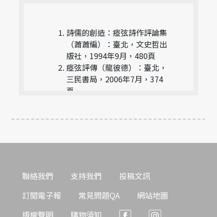
詩儒的創造：瘂弦詩作評論集
（蕭蕭編）：臺北，文史哲出
版社，1994年9月，480頁
瘂弦評傳（龍彼德）：臺北，
三民書局，2006年7月，374
頁
瘂弦詩中的神性與魔性（黎活
仁等編）：臺北，大安出版
社，2007年5月，335頁
瘂弦學術研討會論文集（陳啟
佑﹝渡也﹞，陳敬介主編）：
臺北，讀冊文化公司，2011年
7月，357頁
聯絡我們
支持我們
投稿文訊
訂閱電子報
常見問題QA
網站地圖
版權聲明
購物須知