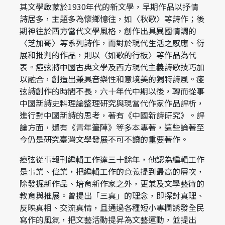
其文學啟蒙於1930年代的新文學，早期作品以抒情
詩居多，主題多為懷鄉憶往，如〈秋歌〉等詩作；後
期神往於西方當代文學風格，創作出具異國情調的
〈芝加哥〉等系列詩作，而對於現代生活之感應、衍
展和批判的作品，則以〈如歌的行板〉等作品為代
表。瘂弦將中國古典文學及西方現代主義詩歌技巧加
以融合，創造出兼具音樂性和意境美的獨特詩風。瘂
弦詩創作的時間不長，六十年代中期以後，轉而從事
中國新詩史料理論整理研究與現當代作家作品評析，
進行對中國新詩的思考，著有《中國新詩研究》。評
論方面，還有《青年筆陣》等多本專著，這些論著至
今仍是研究臺灣文學發展不可不讀的重要著作。
瘂弦從事報刊編輯工作達三十餘年，他認為編輯工作
是事業、偉業，把編輯工作的意義提到最高的層次，
除發掘新作品、培育新作家之外，更兼及文學藝術的
教育與推展。曾提出「三真」的理念，即探討真理、
反映真相、交流真情，且通過各種短小專欄誘發全民
寫作的風氣，把文藝活動提昇為文藝運動，並提出