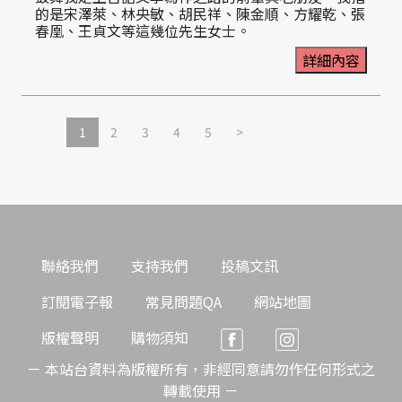
的是宋澤萊、林央敏、胡民祥、陳金順、方耀乾、張
春凰、王貞文等這幾位先生女士。
詳細內容
1
2
3
4
5
>
聯絡我們
支持我們
投稿文訊
訂閱電子報
常見問題QA
網站地圖
版權聲明
購物須知
－ 本站台資料為版權所有，非經同意請勿作任何形式之
轉載使用 －