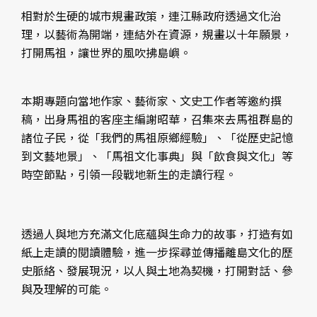
相對於生硬的城市規畫政策，連江縣政府透過文化治
理，以藝術為開端，連結外在資源，規畫以十年願景，
打開馬祖，讓世界的風吹拂島嶼。
本期專題向當地作家、藝術家、文史工作者等邀約撰
稿，出身馬祖的客座主編謝昭華，召集來去馬祖群島的
諸位子民，從「我們的馬祖原鄉經驗」、「從歷史記憶
到文藝地景」、「馬祖文化事典」與「飲食與文化」等
時空節點，引領一段戰地新生的走讀行程。
透過人與地方充滿文化底蘊與生命力的故事，打造有如
紙上走讀的閱讀體驗，進一步探尋並傳播離島文化的歷
史脈絡、發展現況，以人與土地為契機，打開對話、參
與及理解的可能。