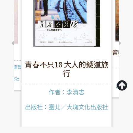
文版
知音鸚哥鳥
青春不只18 大人的鐵道旅
著；蔡緯賢譯
行
作
九歌出版社
出版社
作者：李清志
出版社：臺北／大塊文化出版社