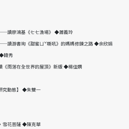
──讀廖鴻基《七七漁場》 ◆蕭義玲
──讀游書珣《甜蜜ㄩˇ嘶吼》的媽媽修鍊之路 ◆余欣娟
◆韓秀
讀《雨落在全世界的屋頂》新版 ◆楊佳嫻
研究動態】 ◆朱雙一
，雪花菩薩 ◆陳克華