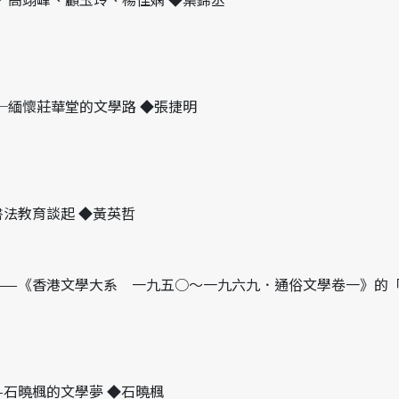
─緬懷莊華堂的文學路 ◆張捷明
書法教育談起 ◆黃英哲
——《香港文學大系 一九五○～一九六九．通俗文學卷一》的「
—石曉楓的文學夢 ◆石曉楓