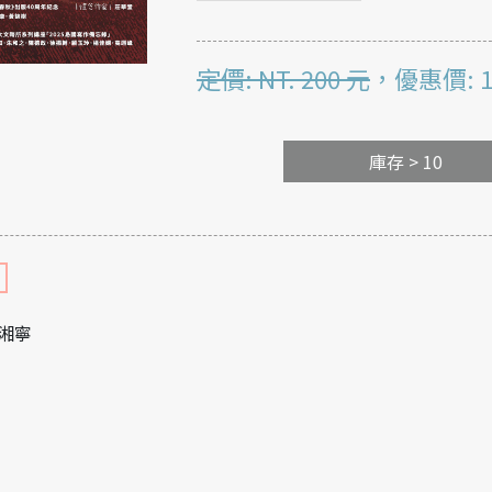
定價: NT. 200 元
，優惠價: 
庫存 > 10
湘寧