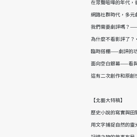
在眾聲喧嘩的年代，
網路社群時代，多元
我們需要劇評嗎？—
為什麼不看影評了？
臨時搭棚——劇評的
面向空白銀幕——看
這有二次創作和原創
【北藝大特稿】
歷史小說的寫實與田
用文字捕捉自然的靈
記憶之物的敘事布局