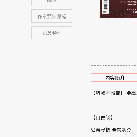
作家資料彙編
紀念特刊
內容簡介
【編輯室報告】 ◆高
【自由談】
迷霧尋根 ◆蔡素芬