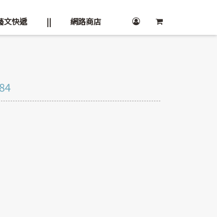
藝文快遞
||
網路商店
84