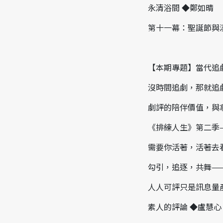
永清浴間 ◆鄭如晴
第十一幕：聖誕節與
【本期專題】當代追
沒時間追劇，那就追
劇評的陪伴價值，與
《排練人生》第二季
需要你活著，活著去
勾引，追逐，共舞——
人人可評只是訊息量
素人的評論 ◆盧慧心