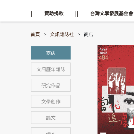
|
贊助捐款
||
台灣文學發展基金會
首頁
>
文訊雜誌社
>
商店
商店
文訊歷年雜誌
研究作品
文學創作
論文
繪本