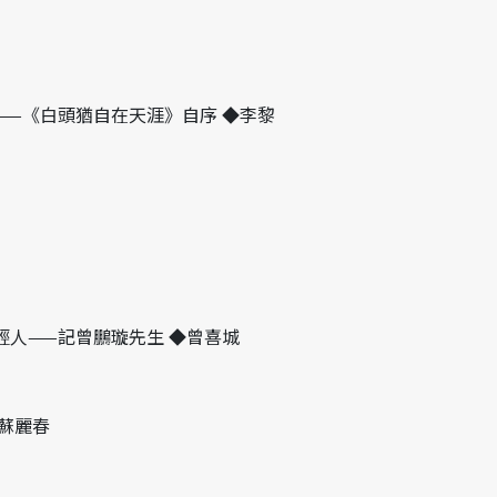
——《白頭猶自在天涯》自序 ◆李黎
輕人——記曾鵬璇先生 ◆曾喜城
蘇麗春