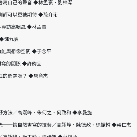
書寫自己的聲音 ◆林孟寰．劉梓潔
劇評可以更被期待 ◆孫介珩
—專訪高鳴晟 ◆林孟寰
 ◆鄧九雲
功能與想像空間 ◆于念平
與寫的間隙 ◆許鈞宜
性的問題嗎？ ◆詹育杰
野方法／高翊峰、朱何之、何致和 ◆李曼旎
光──談自然書寫的技藝／高翊峰、陳德政、徐振輔 ◆蔣仁杰
／高翊峰、顧玉玲、楊佳嫻 ◆葉錦丞