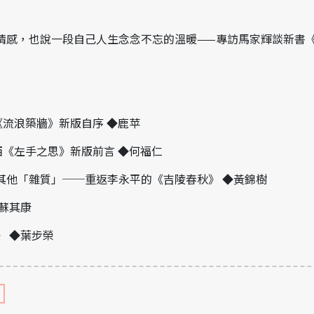
情感，也說一段自己人生念念不忘的溫暖——專訪馬家輝談新書《
】
《流浪築牆》新版自序 ◆鹿苹
西《左手之思》新版前言 ◆何福仁
其他「雜質」──重返李永平的《吉陵春秋》 ◆黃錦樹
蘇其康
》 ◆葉步榮