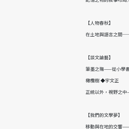
【人物春秋】
在土地與語言之間─
【談文論藝】
筆墨之殤——從小學
橄欖樹 ◆宇文正
正統以外，視野之中
【我們的文學夢】
移動與在地的交響—