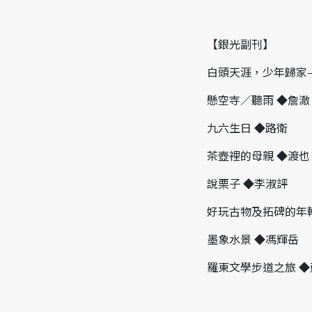
【銀光副刊】
白頭天涯，少年歸家
懸空寺／聽雨 ◆詹澈
九六生日 ◆路衛
茶壺裡的母親 ◆渡也
說栗子 ◆李淑評
好玩古物及拓碑的年
墨象水景 ◆馮輝岳
羅東文學步道之旅 ◆