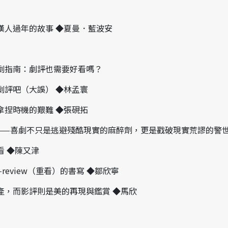
漢人過年的故事 ◆夏曼．藍波安
劇指南：劇評也需要好看嗎？
劇評吧（大誤） ◆林孟寰
拿捏時機的艱難 ◆張硯拓
——喜劇不只是逃避殘酷現實的麻醉劑，更是戳破現實荒謬的警世
看 ◆陳又津
review（重看）的書寫 ◆鄒欣寧
產，而影評則是美的再現與鑑賞 ◆馬欣