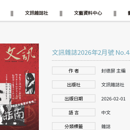
||
文訊雜誌社
||
文藝資料中心
||
文訊雜誌2026年2月號 No.4
作 者
封德屏 主編
出版社
文訊雜誌社
出版日期
2026-02-01
語 言
中文
分類標籤
雜誌