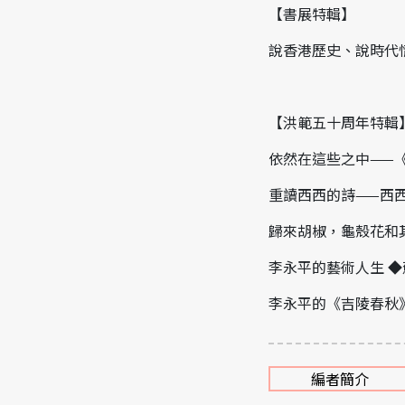
【書展特輯】
說香港歷史、說時代
【洪範五十周年特輯
依然在這些之中——
重讀西西的詩——西
歸來胡椒，龜殼花和
李永平的藝術人生 ◆
李永平的《吉陵春秋
編者簡介