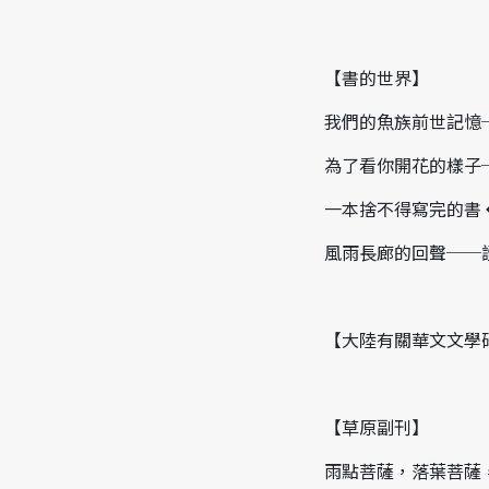
【書的世界】
我們的魚族前世記憶
為了看你開花的樣子
一本捨不得寫完的書 
風雨長廊的回聲──
【大陸有關華文文學
【草原副刊】
雨點菩薩，落葉菩薩