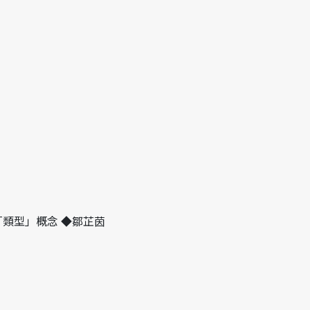
類型」概念 ◆鄒芷茵