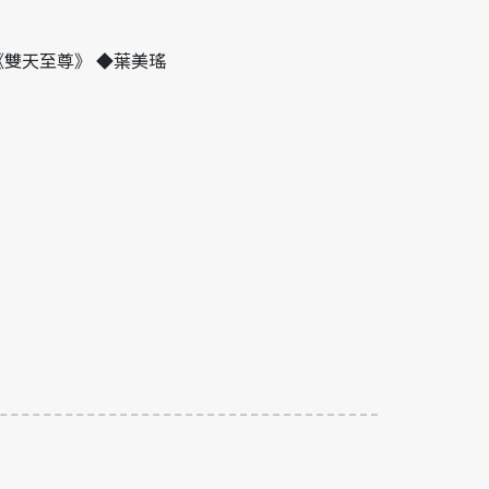
雙天至尊》 ◆葉美瑤