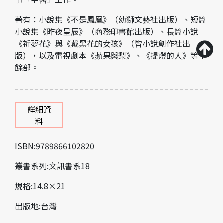
著有：小說集《不是鳳凰》（幼獅文藝社出版）、短篇
小說集《昨夜星辰》（商務印書館出版）、長篇小說
《祈夢花》與《戴黑花的女孩》（皆小說創作社出
版），以及電視劇本《蘋果與梨》、《提燈的人》等十
餘部。
詳細資
料
ISBN:9789866102820
叢書系列:文訊書系18
規格:14.8×21
出版地:台灣