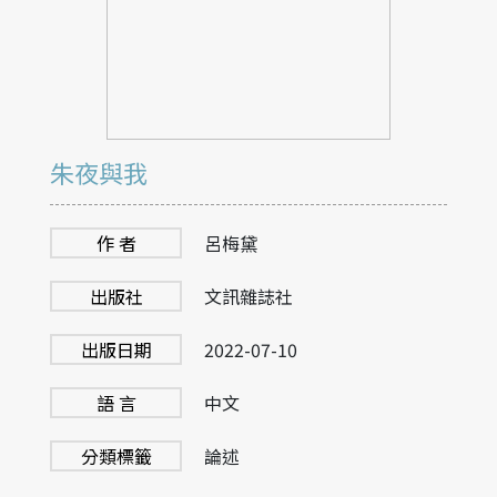
朱夜與我
作 者
呂梅黛
出版社
文訊雜誌社
出版日期
2022-07-10
語 言
中文
分類標籤
論述