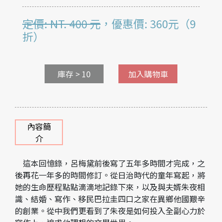
定價: NT. 400 元
，優惠價: 360元（9
折）
庫存 > 10
加入購物車
內容簡
介
這本回憶錄，呂梅黛前後寫了五年多時間才完成，之
後再花一年多的時間修訂。從日治時代的童年寫起，將
她的生命歷程點點滴滴地記錄下來，以及與夫婿朱夜相
識、結婚、寫作、移民巴拉圭四口之家在異鄉他國艱辛
的創業。從中我們更看到了朱夜是如何投入全副心力於