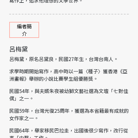
寫作上，追求他理想的文學世界。
編者簡
介
呂梅黛
呂梅黛，原名呂黛良，民國27年生，台灣台南人。
求學時期開始寫作，高中時以一篇〈種子〉獲香港《亞
洲畫報》舉辦的小說比賽學生組優勝獎。
民國54年，與夫婿朱夜被幼獅文藝社選為文壇「七對佳
偶」之一。
民國59年，台灣光復25周年，獲選為本省籍最有成就的
女作家之一。
民國64年，舉家移民巴拉圭，出國後很少寫作，改行從
事「中醫」工作。