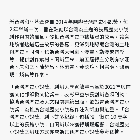
新台灣和平基金會自 2014 年開辦台灣歷史小說獎，每
2 年舉辦一次，旨在鼓勵以台灣為主題的長篇歷史小說
創作與閱讀風氣，發掘台灣歷史中被埋沒的故事，讓各
地讀者透過這些故事的書寫，更深刻地認識台灣的土地
與歷史。同時，也為台灣大河劇、漫畫、動漫或電影
等，提供創作素材。開辦至今，前五屆得主分別有李旺
台、朱和之、陳耀昌、林剪雲、黃汶瑄、柯宗明、張英
珉、錢真等作家。
「台灣歷史小說獎」創辦人辜寬敏董事長於2021年底甫
獲文化部頒發文協獎章，表彰辜董事長創辦各類刊物、
協助台灣歷史及人文相關書籍出版，並設置台灣歷史小
說獎，為推廣台灣歷史小說寫作注入新血與能量。「台
灣歷史小說獎」創下許多紀錄，包括唯一徵選 10 萬字
以上的長篇小說，自開辦以來獲得踴躍迴響，台灣歷史
小說獎之辦理方式亦成為其他歷史小說獎參考依據。