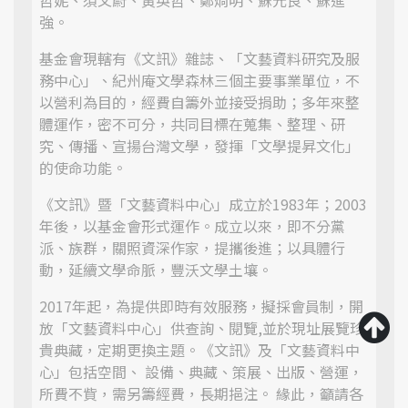
哲妮、須文蔚、黃英哲、鄭烱明、蘇元良、蘇進
強。
基金會現轄有《文訊》雜誌、「文藝資料研究及服
務中心」、紀州庵文學森林三個主要事業單位，不
以營利為目的，經費自籌外並接受捐助；多年來整
體運作，密不可分，共同目標在蒐集、整理、研
究、傳播、宣揚台灣文學，發揮「文學提昇文化」
的使命功能。
《文訊》暨「文藝資料中心」成立於1983年；2003
年後，以基金會形式運作。成立以來，即不分黨
派、族群，關照資深作家，提攜後進；以具體行
動，延續文學命脈，豐沃文學土壤。
2017年起，為提供即時有效服務，擬採會員制，開
放「文藝資料中心」供查詢、閱覽,並於現址展覽珍
貴典藏，定期更換主題。《文訊》及「文藝資料中
心」包括空間、 設備、典藏、策展、出版、營運，
所費不貲，需另籌經費，長期挹注。 緣此，籲請各